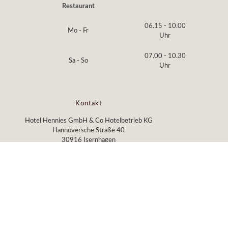
Restaurant
06.15 - 10.00
Mo - Fr
Uhr
07.00 - 10.30
Sa - So
Uhr
Kontakt
Hotel Hennies GmbH & Co Hotelbetrieb KG
Hannoversche Straße 40
30916 Isernhagen
Telefon: 0511 – 9 01 80 oder 01719445135
Telefax: 0511 – 9 01 82 99
E-Mail:
rezeption@hotel-hennies.de
Anfahrt
Zu Google Maps